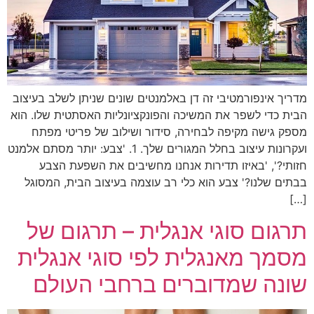
מדריך אינפורמטיבי זה דן באלמנטים שונים שניתן לשלב בעיצוב
הבית כדי לשפר את המשיכה והפונקציונליות האסתטית שלו. הוא
מספק גישה מקיפה לבחירה, סידור ושילוב של פריטי מפתח
ועקרונות עיצוב בחלל המגורים שלך. 1. 'צבע: יותר מסתם אלמנט
חזותי?', 'באיזו תדירות אנחנו מחשיבים את השפעת הצבע
בבתים שלנו?' צבע הוא כלי רב עוצמה בעיצוב הבית, המסוגל
[…]
תרגום סוגי אנגלית – תרגום של
מסמך מאנגלית לפי סוגי אנגלית
שונה שמדוברים ברחבי העולם