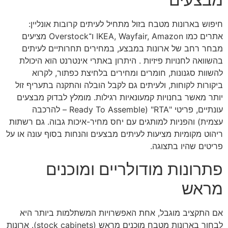
חיפוש בארונות מטבח בזול מתחיל לעיתים קרובות אונליין:
אתרים כמו IKEA, Wayfair, Amazon ו־Overstock מציעים
מבחר רחב של ארונות במבצע, במחירים תחרותיים לעיתים
בהשוואה לחנויות פיזיות . היתרון באתרי אינטרנט הוא היכולת
להשוות סגנונות, חומרים ומחירים בלחיצת כפתור, לקרוא
ביקורות לקוחות, ולעיתים גם לקבל הובלה והתקנה בתעריף זול
יותר מאשר בחנויות קמעונאיות רגילות. מומלץ לבדוק מבצעים
עונתיים, פריטי "RTA" (Ready To Assemble – להרכבה
עצמית) והפניות למותגים עם יחס מחיר-איכות גבוה. גם רשתות
ריהוט מקומיות מציעות לעיתים מבצעים והנחות בסוף עונה או על
פריטים שהיו בתצוגה.
פתרונות מודולריים ומוכנים
מראש
אם התקציב מוגבל, אחת האפשרויות המשתלמות ביותר היא
לבחור בארונות מטבח מוכנים מראש (stock cabinets). ארונות