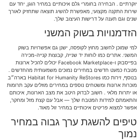
יוקרתיים . הבחירה בחומרי גלם איכותיים במחיר הוגן, יחד עם
שירות התקנה מקצועי, מאפשרת להשיג תוצאה שתחזיק לאורך
שנים וגם תענה על דרישות העיצוב שלך.
הזדמנויות בשוק המשני
למי שמוכן לחשוב מחוץ לקופסה, ישנן גם אפשרויות בשוק
המשני. אתרים כמו לוחות יד שנייה, קבוצות קנייה-מכירה
בפייסבוק ו-Facebook Marketplace יכולים להכיל ארונות
מטבח כמעט חדשים במחירים נמוכים משמעותית מהחדשים .
בנוסף, זירות כמו Habitat for Humanity ReStores בארה״ב
מוכרות ארונות ומשטחים נוספים במחירים מוזלים עקב תרומות
או יתרות מלאי . חשוב לבדוק היטב את מצב הארונות, איכותם
והתאמתם למידות המטבח שלך — אבל עם קצת מזל ומחקר,
אפשר למצוא פריטים איכותיים במחיר זול מאוד.
טיפים להשגת ערך גבוה במחיר
נמוך