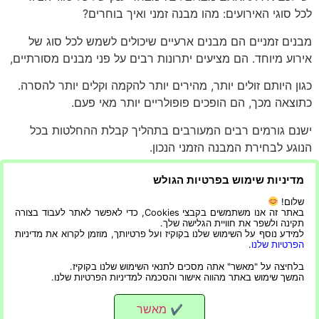
לכל סוגי האירועים: מהו מבנה זמני ואיך בוחרים?
מבנים זמניים הם מבנים ארעיים שיכולים לשמש לכל סוג של
אירוע מיוחד. הם מציעים יתרונות רבים על פני מבנים מסורתיים,
כגון היותם זולים יותר, מהירים יותר להקמה וקלים יותר להסרה.
כתוצאה מכך, הם הופכים פופולריים יותר מאי פעם.
ישנם גורמים רבים המעורבים בתהליך קבלת ההחלטות בכל
הנוגע לבחירת המבנה הזמני הנכון.
הגורם החשוב ביותר הוא מטרת האירוע שלכם. לדוגמה, אם
מדיניות שימוש בפרטיות הגולש
האירוע שלכם הוא חתונה או מסיבה אחרת,
שלום!
באתר זה אנו משתמשים בקבצי Cookies, כדי לאפשר לאתר לעבוד בצורה
אז כדאי לשקול
השכרת ציוד לאירועים
. אם אתם מארחים
תקינה ולשפר את חוויית הגלישה שלך.
למידע נוסף על השימוש שלנו בקוקיז ועל פרטיותך, מוזמן לקרוא את מדיניות
קונצרט או פסטיבל באוויר הפתוח אז שוכרים
הפרטיות שלנו
.
מבנים זמניים הם חלק גדול מתעשיית האירועים. סוג המבנה
בלחיצה על "מאשר" אתה מסכים לתנאי השימוש שלנו בקוקיז.
המשך שימוש באתר מהווה אישור והסכמה למדיניות הפרטיות שלנו.
שתבחר יהיה תלוי באירוע שלך ובגודל החלל שיש לך.
מאשר
✔