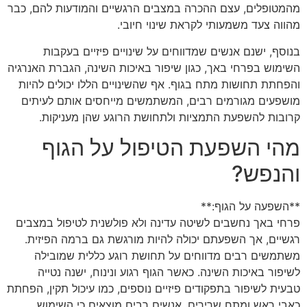
מהמטופלים, עצם ההכרה במצבים הרגשיים והמודעות להם, כבר
מהווה צעד משמעותי לקראת שינוי חיובי.
בנוסף, ישנם אנשים שמדווחים על שינויים פיזיים בעקבות
השימוש בפרחי באך, כגון שיפור באיכות השינה, הגברת האנרגיה
והפחתת תחושות מתח בגוף. אף שהשינויים הללו יכולים להיות
מושפעים מגורמים רבים, המשתמשים מייחסים אותם לעיתים
קרובות להשפעת התמציות ולתחושת הרוגע שהן מעניקות.
מהי השפעת הטיפול על הגוף
והנפש?
**השפעה על הגוף:**
פרחי באך נחשבים לשיטה עדינה ולא פולשנית לטיפול במצבים
רגשיים, אך השפעתם יכולה להיות מורגשת גם ברמה הפיזית.
משתמשים רבים מדווחים על תחושת רוגע כללית שמובילה
לשיפור באיכות השינה. כאשר הגוף רגוע ונינוח, ישנה נטייה
טבעית לשיפור בתפקודים פיזיים נוספים, כמו עיכול תקין, הפחתת
כאבי ראש ומתח שרירים. אנשים רבים מוצאים כי השימוש