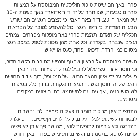
פרחי באך הם שיטת טיפול הוליסטית המבוססת על תמציות
פרחים טבעיות, שפותחה על ידי ד"ר אדוארד באך בשנות ה-30
של המאה ה-20. ד"ר באך האמין כי מצבים רגשיים הם שורש
הבעיות הפיזיות וכי ריפוי רגשי יכול להשפיע לטובה על הבריאות
הכללית של האדם. תמציות פרחי באך מופקות מפרחים, צמחים
ועצים שנבחרו בקפידה, וכל אחת מהן מכוונת לטפל במצב רגשי
מסוים כמו חרדה, דיכאון, פחד, כעס או ייאוש.
השיטה מבוססת על הרעיון שהגוף והנפש מחוברים בקשר הדוק,
וכי חוסר איזון רגשי עלול להוביל למחלות פיזיות. פרחי באך
פועלים על ידי איזון המצב הרגשי של המטופל, תוך עידוד תחושת
רוגע, שלווה וחוסן נפשי. התמציות נלקחות בדרך כלל בטיפות
לשימוש פנימי, אך ניתן גם להשתמש בהן חיצונית במקרים
מסוימים.
התמציות אינן מכילות חומרים פעילים כימיים ולכן נחשבות
לבטוחות לשימוש לכל הגילים, כולל ילדים וקשישים. הן פועלות
בהדרגה ולא גורמות לתופעות לוואי, מה שהופך אותן לאופציה
עדינה לטיפול בתסמינים רגשיים. השימוש בפרחי באך דורש