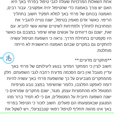
אחת השאלות המרכזיות שעולה לגבי טיפול בפרחי באך היא
האם יש צורך באמונה כדי שהטיפול יהיה אפקטיבי. עבור רבים,
האמונה בכוחם של פרחי באך למלא תפקיד חשוב בתהליך
הריפוי. כאשר אדם מאמין בטיפול, ישנה נטייה להגביר את
המחויבות לתהליך ולפתיחות לשינויים שהוא עשוי להביא. עם
זאת, ישנם גם דיווחים על אנשים שחוו שיפור במצבם גם כאשר
היו סקפטיים בתחילת הדרך. נראה כי השפעת הטיפול עשויה
להתקיים גם במקרים שבהם האמונה הראשונית לא הייתה
מוחלטת.
**מחקרים מדעיים:**
חשוב לציין כי המחקר המדעי בנוגע ליעילותם של פרחי באך
עדיין מוגבל ואין כיום הסכמה מדעית רחבה לגבי השפעתם. חלק
מהמחקרים מצביעים על כך שהשפעת פרחי באך עשויה להיות
דומה לאפקט הפלצבו, כלומר שהשיפור במצב נובע מציפיות
המטופל ולא מהתמציות עצמן. מנגד, ישנם מחקרים שמראים כי
ישנה השפעה חיובית על המטופלים, אם כי לא תמיד ברור מהו
המנגנון שבאמצעותו הם פועלים. חשוב לזכור כי הטיפול בפרחי
באך אינו מהווה תחליף לטיפול רפואי קונבנציונלי, ויש לשקול את